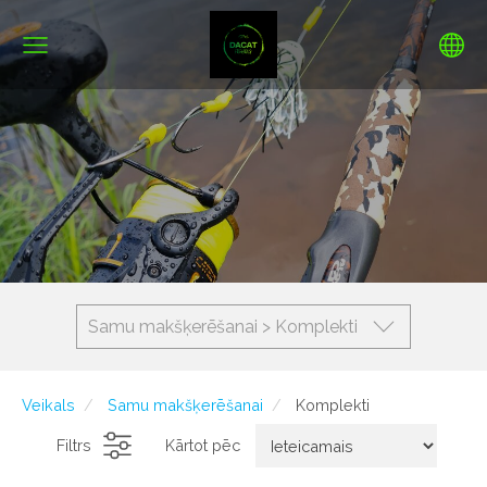
Samu makšķerēšanai > Komplekti
Veikals
Samu makšķerēšanai
Komplekti
Filtrs
Kārtot pēc