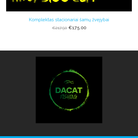
Komplektas stacionariai šamų žvejybai
€175.00
€217.50