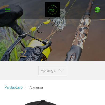
Apranga
Parduotuvė
Apranga