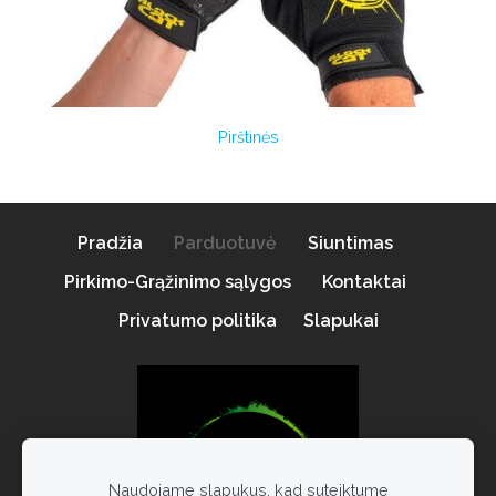
Pirštinės
Pradžia
Parduotuvė
Siuntimas
Pirkimo-Grąžinimo sąlygos
Kontaktai
Privatumo politika
Slapukai
Naudojame slapukus, kad suteiktume