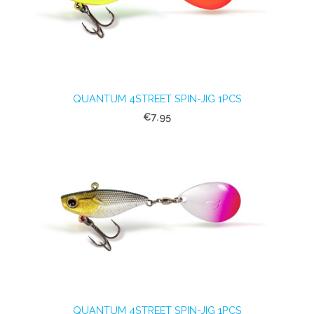
QUANTUM 4STREET SPIN-JIG 1PCS
€7.95
QUANTUM 4STREET SPIN-JIG 1PCS