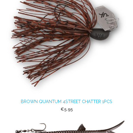
BROWN QUANTUM 4STREET CHATTER 1PCS
€5.95