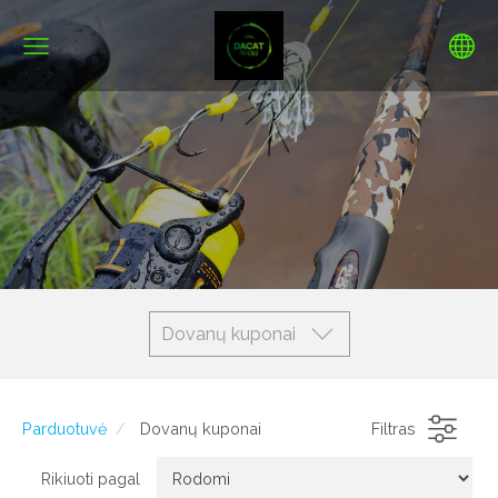
Dovanų kuponai
Parduotuvė
Dovanų kuponai
Filtras
Rikiuoti pagal