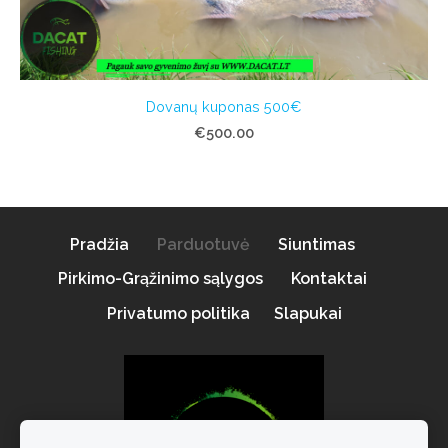
Dovanų kuponas 500€
€500.00
Pradžia
Parduotuvė
Siuntimas
Pirkimo-Grąžinimo sąlygos
Kontaktai
Privatumo politika
Slapukai