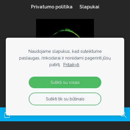
Privatumo politika
Slapukai
Naudojame slapukus, kad suteiktume
paslaugas, rinkodarai ir norėdami pagerinti jūsų
patirtį.
Pritaikyti
Sutikti su visais
dacat.lt 2021
Sutikti tik su būtinais