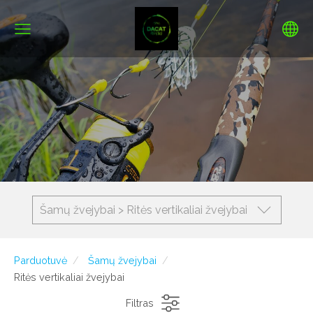
Šamų žvejybai > Ritės vertikaliai žvejybai
Parduotuvė
Šamų žvejybai
Ritės vertikaliai žvejybai
Filtras