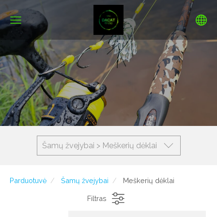
Šamų žvejybai > Meškerių dėklai
Parduotuvė
Šamų žvejybai
Meškerių dėklai
Filtras