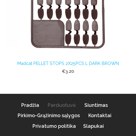
Madcat PELLET STOPS 2X25PCS L DARK BROWN
€3.20
Pradžia
Parduotuvė
Siuntimas
Pirkimo-Grąžinimo sąlygos
Kontaktai
Privatumo politika
Slapukai