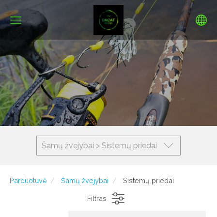
Šamų žvejybai > Sistemų priedai
Parduotuvė
Šamų žvejybai
Sistemų priedai
Filtras