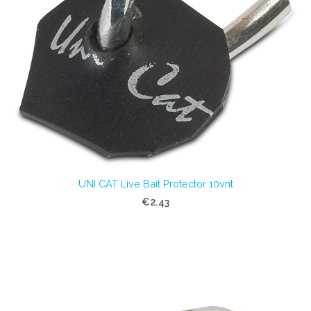
UNI CAT Live Bait Protector 10vnt
€2.43