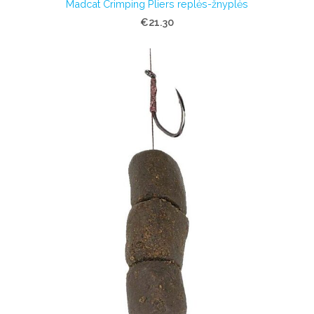
Madcat Crimping Pliers replės-žnyplės
€21.30