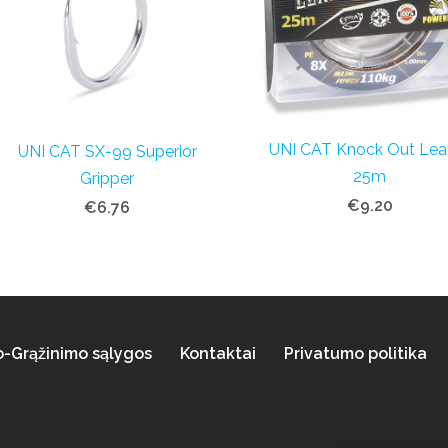
UNI CAT Knock Out Lea
UNI CAT SX-99 Superior
25m
Gripper
€9.20
€6.76
o-Grąžinimo sąlygos
Kontaktai
Privatumo politika