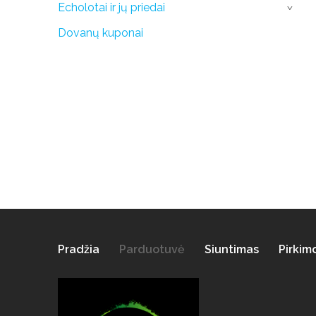
Echolotai ir jų priedai
›
Dovanų kuponai
Pradžia
Parduotuvė
Siuntimas
Pirkim