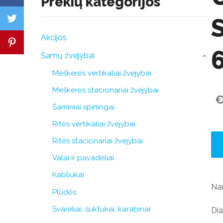
Prekių kategorijos
Akcijos
Šamų žvejybai
›
Meškerės vertikaliai žvejybai
Meškerės stacionariai žvejybai
€
Šaminiai spiningai
Ritės vertikaliai žvejybai
Ritės stacionariai žvejybai
Valai ir pavadėliai
Kabliukai
Na
Plūdės
Svareliai, suktukai, karabinai
Dia