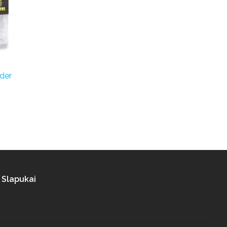
der
Slapukai