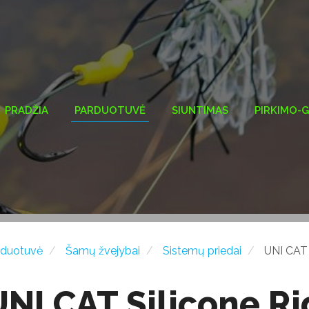
PRADŽIA
PARDUOTUVĖ
SIUNTIMAS
PIRKIMO-
rduotuvė
Šamų žvejybai
Sistemų priedai
UNI CAT 
UNI CAT Silicone Ri