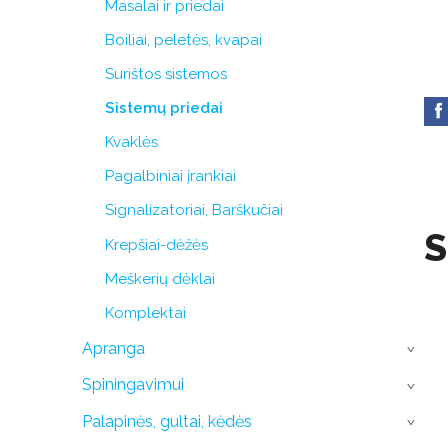
Masalai ir priedai
i
Boiliai, peletės, kvapai
Surištos sistemos
Sistemų priedai
Kvaklės
Pagalbiniai įrankiai
Signalizatoriai, Barškučiai
S
Krepšiai-dėžės
Meškerių dėklai
Komplektai
Apranga
›
Spiningavimui
›
Palapinės, gultai, kėdės
›