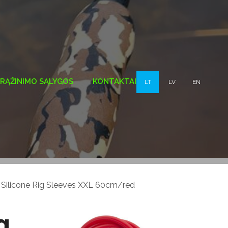
GRĄŽINIMO SĄLYGOS
KONTAKTAI
LT
LV
EN
Silicone Rig Sleeves XXL 60cm/red
g