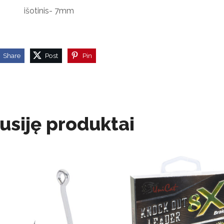
šotinis- 7mm
Share
Post
Pin
usiję produktai