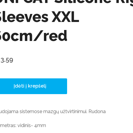
Sleeves XXL
60cm/red
3.59
Įdėti į krepšelį
udojama sistemose mazgų užtvirtinimui. Rudona
metras: vidinis- 4mm