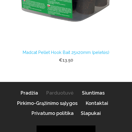
Madcat Pellet Hook Bait 25x20mm (peletės)
€13.50
Pradžia
Parduotuvė
Siuntimas
Pirkimo-Grąžinimo sąlygos
Kontaktai
Privatumo politika
Slapukai