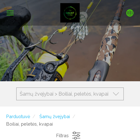
Šamų žvejybai > Boiliai, peletės, kvapai
Parduotuvė
Šamų žvejybai
Boiliai, peletės, kvapai
Filtras