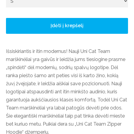
Įdėti į krepšelį
Išsiskiriantis ir itin modernus! Nauji Uni Cat Team
marškinėliai yra gaivūs ir leidžia jums tiesiogine prasme
„spindėti“ dėl modernių, sodrių spalvų logotipe. Dėl
ranka piešto šamo ant peties visi iš karto žino, kokią
žuvį žvejojate, ir leidžia aiškiai save pozicionuoti. Nauji
logotipai atspausdinti ant itin minkšto audinio, kuris
garantuoja aukščiausios klasės komfortą. Todėl Uni Cat
Team marškinėliai yra labai patogūs dėvėti prie odos.
Šie elegantiški marškinėliai taip pat tinka dėvėti mieste
bet kuriuo metu. Puikiai dera su „Uni Cat Team Zipper
Hoodie“ džemperiu.