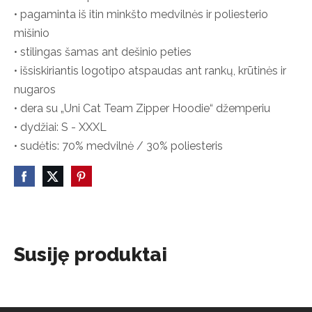
• pagaminta iš itin minkšto medvilnės ir poliesterio
mišinio
• stilingas šamas ant dešinio peties
• išsiskiriantis logotipo atspaudas ant rankų, krūtinės ir
nugaros
• dera su „Uni Cat Team Zipper Hoodie“ džemperiu
• dydžiai: S - XXXL
• sudėtis: 70% medvilnė / 30% poliesteris
Susiję produktai