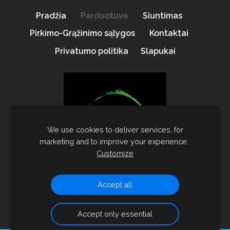
Pradžia
Parduotuvė
Siuntimas
Pirkimo-Grąžinimo sąlygos
Kontaktai
Privatumo politika
Slapukai
We use cookies to deliver services, for
marketing and to improve your experience.
Customize
Accept all
dacat.lt 2021
Accept only essential