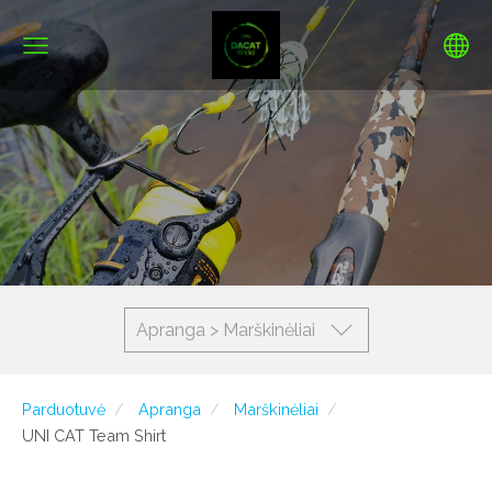
Apranga > Marškinėliai
Parduotuvė
Apranga
Marškinėliai
UNI CAT Team Shirt