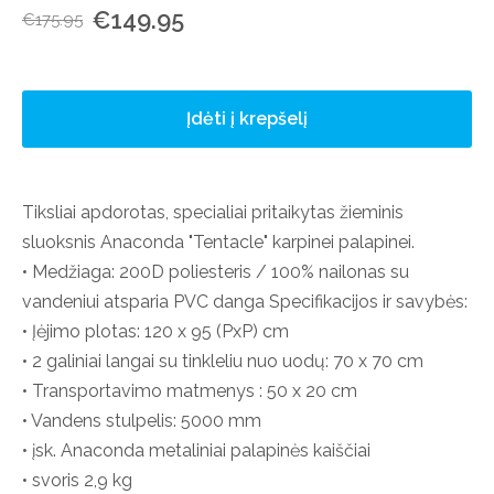
€149.95
€175.95
Įdėti į krepšelį
Tiksliai apdorotas, specialiai pritaikytas žieminis
sluoksnis Anaconda "Tentacle" karpinei palapinei.
• Medžiaga: 200D poliesteris / 100% nailonas su
vandeniui atsparia PVC danga Specifikacijos ir savybės:
• Įėjimo plotas: 120 x 95 (PxP) cm
• 2 galiniai langai su tinkleliu nuo uodų: 70 x 70 cm
• Transportavimo matmenys : 50 x 20 cm
• Vandens stulpelis: 5000 mm
• įsk. Anaconda metaliniai palapinės kaiščiai
• svoris 2,9 kg