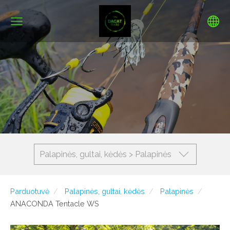
Palapinės, gultai, kėdės > Palapinės
Parduotuvė
Palapinės, gultai, kėdės
Palapinės
ANACONDA Tentacle WS