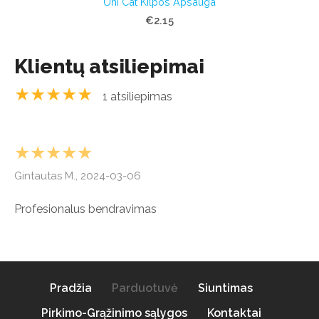
Uni Cat Kilpos Apsauga
€2.15
Klientų atsiliepimai
★★★★★
1 atsiliepimas
★★★★★
Gintautas M., 2024-03-06
Profesionalus bendravimas
Pradžia
Parduotuvė
Siuntimas
Pirkimo-Grąžinimo sąlygos
Kontaktai