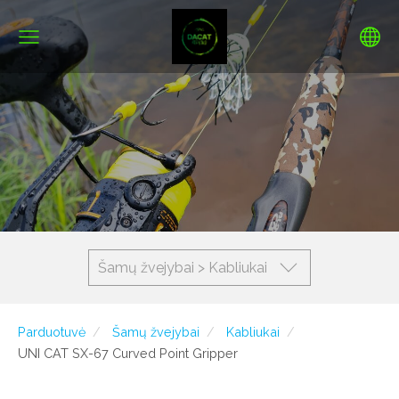
Šamų žvejybai > Kabliukai
Parduotuvė
Šamų žvejybai
Kabliukai
UNI CAT SX-67 Curved Point Gripper