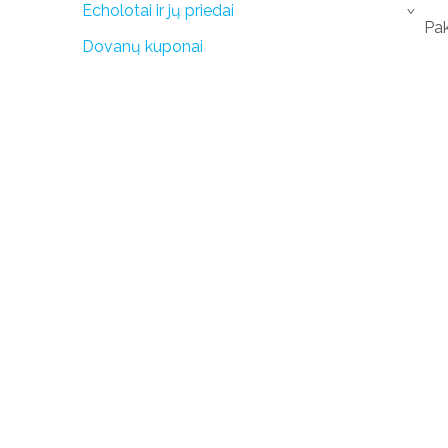
Echolotai ir jų priedai
›
Pak
Dovanų kuponai