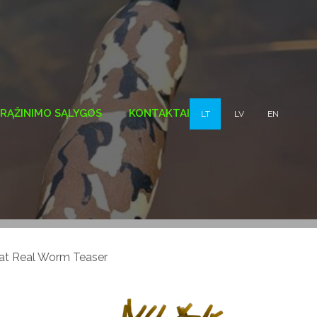
GRĄŽINIMO SĄLYGOS
KONTAKTAI
LT
LV
EN
at Real Worm Teaser