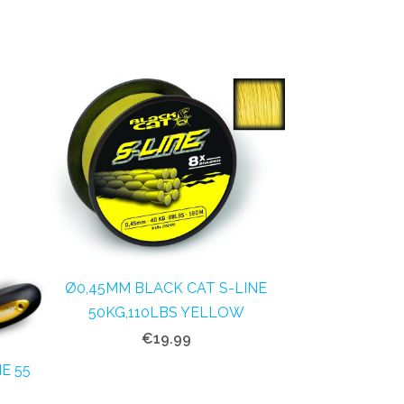
Ø0,45MM BLACK CAT S-LINE
50KG,110LBS YELLOW
€19.99
E 55