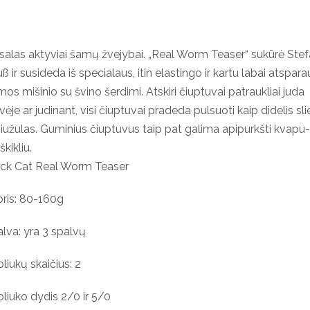
alas aktyviai šamų žvejybai. „Real Worm Teaser“ sukūrė Ste
ß ir susideda iš specialaus, itin elastingo ir kartu labai atspara
os mišinio su švino šerdimi. Atskiri čiuptuvai patraukliai juda
vėje ar judinant, visi čiuptuvai pradeda pulsuoti kaip didelis sl
užulas. Guminius čiuptuvus taip pat galima apipurkšti kvapu
škikliu.
ack Cat Real Worm Teaser
ris: 80-160g
lva: yra 3 spalvų
liukų skaičius: 2
liuko dydis 2/0 ir 5/0