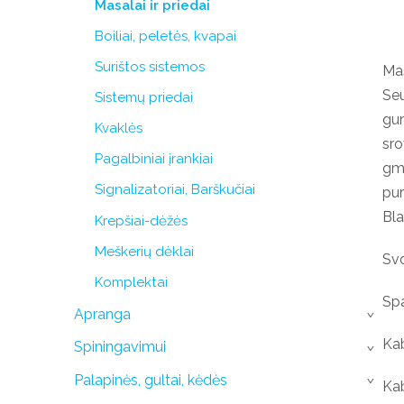
Masalai ir priedai
Boiliai, peletės, kvapai
Surištos sistemos
Mas
Seu
Sistemų priedai
gum
Kvaklės
sro
Pagalbiniai įrankiai
gmi
Signalizatoriai, Barškučiai
pur
Bl
Krepšiai-dėžės
Meškerių dėklai
Svo
Komplektai
Spa
Apranga
›
Kab
Spiningavimui
›
Palapinės, gultai, kėdės
›
Kab