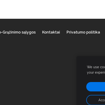
o-Grąžinimo sąlygos
Kontaktai
Privatumo politika
We use cook
your exper
Acce