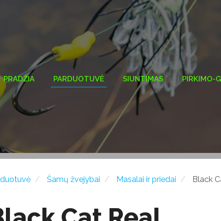
PRADŽIA
PARDUOTUVĖ
SIUNTIMAS
PIRKIMO-
rduotuvė
Šamų žvejybai
Masalai ir priedai
Black C
Black Cat Real