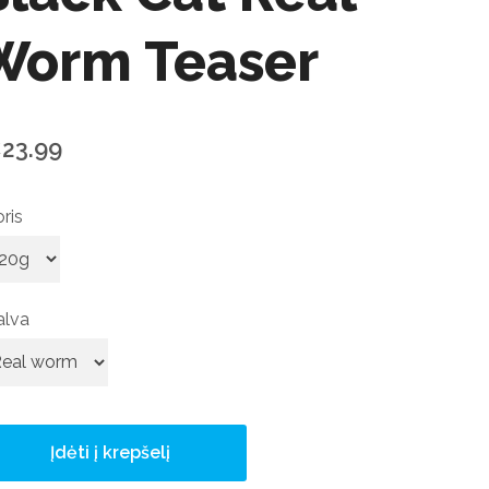
Worm Teaser
23.99
ris
alva
Įdėti į krepšelį