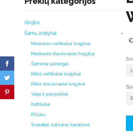
Prekių kategorijos
Akcijos
Šamų žvejybai
›
€
Meškerės vertikaliai žvejybai
Meškerės stacionariai žvejybai
Svo
Šaminiai spiningai
Ritės vertikaliai žvejybai
Ritės stacionariai žvejybai
Sp
Valai ir pavadėliai
Kabliukai
Plūdės
Svareliai, suktukai, karabinai