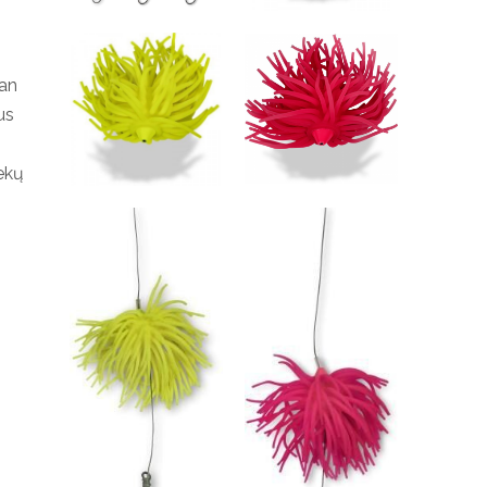
fan
us
iekų
-